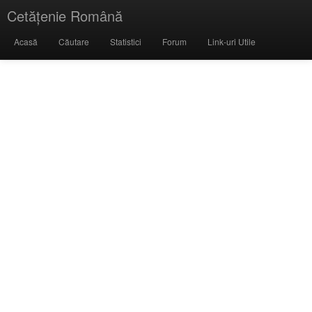
Cetățenie Română
Acasă
Căutare
Statistici
Forum
Link-uri Utile