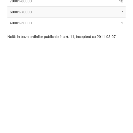
70001-80000
12
60001-70000
7
40001-50000
1
Notă: în baza ordinilor publicate în
art. 11
, începând cu 2011-03-07