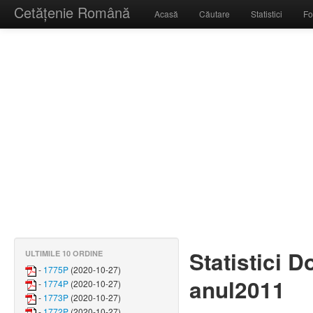
Cetățenie Română
Acasă
Căutare
Statistici
Fo
Statistici 
ULTIMILE 10 ORDINE
-
1775P
(2020-10-27)
anul2011
-
1774P
(2020-10-27)
-
1773P
(2020-10-27)
-
1772P
(2020-10-27)