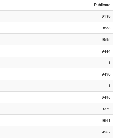
Publicate
9189
9883
9595
9444
1
9496
1
9495
9379
9661
9267