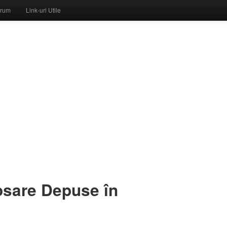
rum
Link-uri Utile
Dosare Depuse în