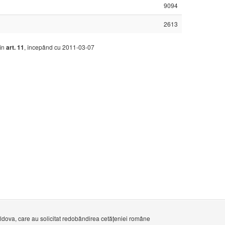
9094
2613
 în
art. 11
, începând cu 2011-03-07
oldova, care au solicitat redobândirea cetățeniei române