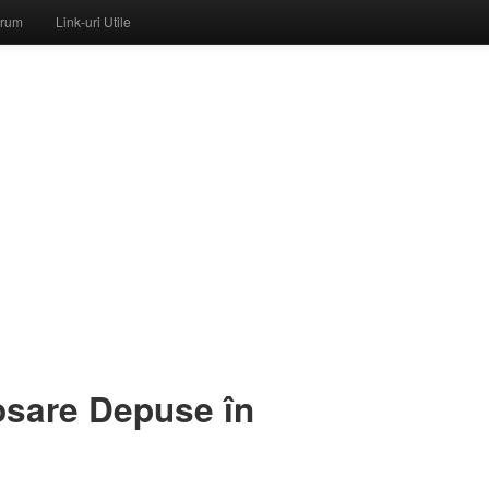
rum
Link-uri Utile
Dosare Depuse în