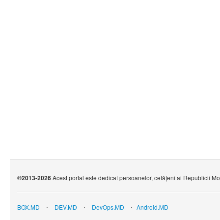
©2013-2026
Acest portal este dedicat persoanelor, cetățeni ai Republicii M
BOX.MD
⋅
DEV.MD
⋅
DevOps.MD
⋅
Android.MD