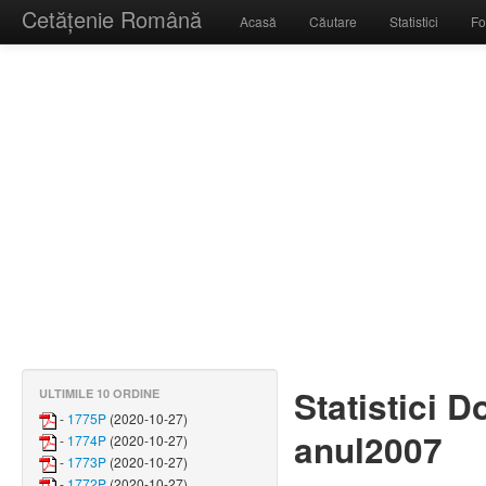
Cetățenie Română
Acasă
Căutare
Statistici
Fo
Statistici 
ULTIMILE 10 ORDINE
-
1775P
(2020-10-27)
anul2007
-
1774P
(2020-10-27)
-
1773P
(2020-10-27)
-
1772P
(2020-10-27)